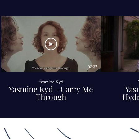
02:37
Yasmine Kyd
Yasmine Kyd - Carry Me
Yas
Through
Hydr