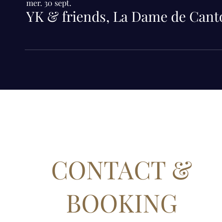
mer. 30 sept.
YK & friends, La Dame de Canto
CONTACT &
BOOKING