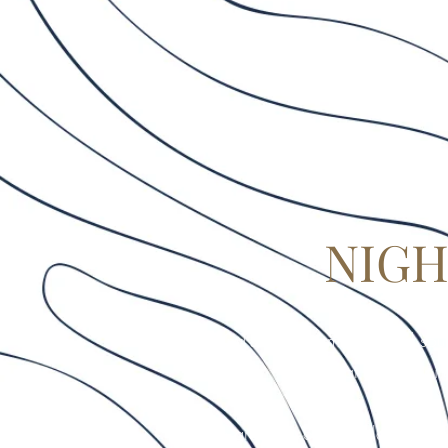
NIGH
Yasmine Kyd's fifth album feels and sou
that most inspi
Yasmine grew up on the Atlantic coast